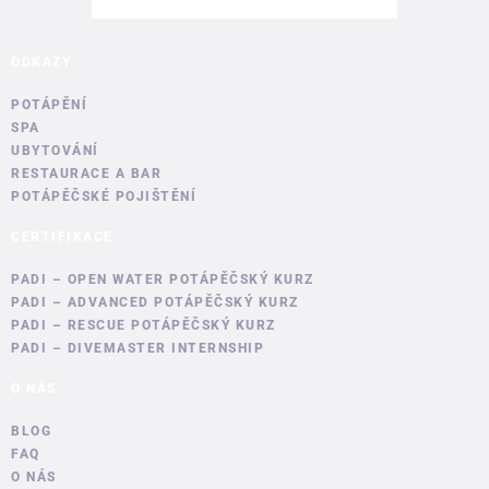
ODKAZY
POTÁPĚNÍ
SPA
UBYTOVÁNÍ
RESTAURACE A BAR
POTÁPĚČSKÉ POJIŠTĚNÍ
CERTIFIKACE
PADI – OPEN WATER POTÁPĚČSKÝ KURZ
PADI – ADVANCED POTÁPĚČSKÝ KURZ
PADI – RESCUE POTÁPĚČSKÝ KURZ
PADI – DIVEMASTER INTERNSHIP
O NÁS
BLOG
FAQ
O NÁS