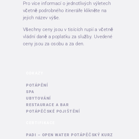
Pro více informací o jednotlivých výletech
včetně podrobného itineráře klikněte na
jejich název výše.
Všechny ceny jsou v tisících rupií a včetně
vládní daně a poplatku za služby. Uvedené
ceny jsou za osobu a za den.
ODKAZY
POTÁPĚNÍ
SPA
UBYTOVÁNÍ
RESTAURACE A BAR
POTÁPĚČSKÉ POJIŠTĚNÍ
CERTIFIKACE
PADI – OPEN WATER POTÁPĚČSKÝ KURZ