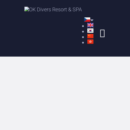
PADI POTÁPĚČSKÉ
KURZY
POTÁPĚČSKÉ LOKALITY
NA BALI
UBYTOVÁNÍ
SPA
SPECIÁLNÍ NABÍDKY
VÝLETY
ŠNORCHLOVÁNÍ NA
BALI
PODMOŘSKÝ FOTOGRAF