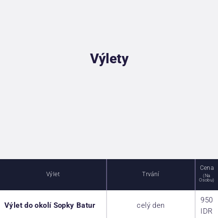
POTÁPĚČSKÉ POJIŠTĚNÍ
CENÍK
O NÁS
KONTAKT
Výlety
Cena
Výlet
Trvání
(na
Osobu)
950
Výlet do okolí Sopky Batur
celý den
IDR