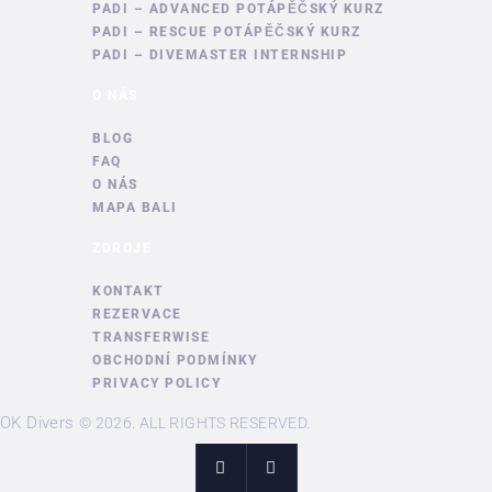
PADI – ADVANCED POTÁPĚČSKÝ KURZ
PADI – RESCUE POTÁPĚČSKÝ KURZ
PADI – DIVEMASTER INTERNSHIP
O NÁS
BLOG
FAQ
O NÁS
MAPA BALI
ZDROJE
KONTAKT
REZERVACE
TRANSFERWISE
OBCHODNÍ PODMÍNKY
PRIVACY POLICY
OK Divers
©
2026. ALL RIGHTS RESERVED.