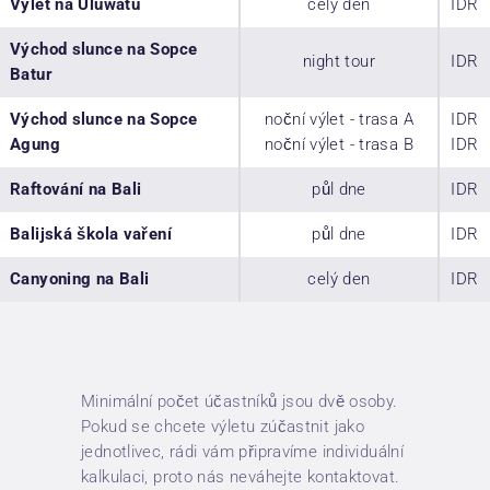
Výlet na Uluwatu
celý den
IDR
Východ slunce na Sopce
night tour
IDR
Batur
Východ slunce na Sopce
noční výlet - trasa A
IDR
Agung
noční výlet - trasa B
IDR
Raftování na Bali
půl dne
IDR
Balijská škola vaření
půl dne
IDR
Canyoning na Bali
celý den
IDR
Minimální počet účastníků jsou dvě osoby.
Pokud se chcete výletu zúčastnit jako
jednotlivec, rádi vám připravíme individuální
kalkulaci, proto nás neváhejte kontaktovat.